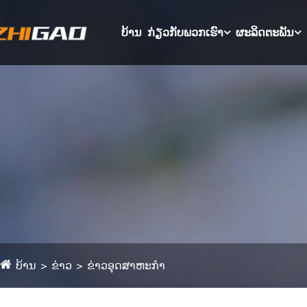
ບ້ານ
ກ່ຽວກັບພວກເຮົາ
ຜະລິດຕະພັນ
ບ້ານ
ຂ່າວ
ຂ່າວອຸດສາຫະກໍາ