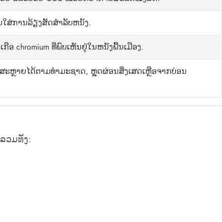
ບ​ໃສ່​ການ​ລ້ຽງ​ສັດ​ສໍາ​ລັບ​ຫນັງ​.
ເກືອ chromium ທີ່ພົບເຫັນຢູ່ໃນຫນັງພື້ນເມືອງ.
ະຫຼາຍໄດ້ຕາມທຳມະຊາດ, ຫຼຸດຜ່ອນສິ່ງເສດເຫຼືອຈາກບ່ອນ
 ລວມທັງ: