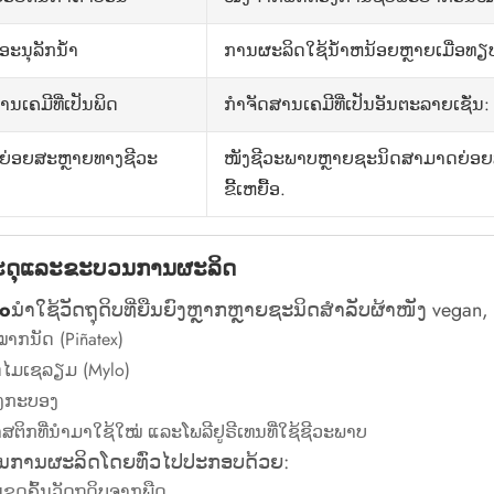
ການ​ຜະ​ລິດ​ໃຊ້​ນ​້​ໍ​າ​ຫນ້ອຍ​ຫຼາຍ​ເມື່ອ​ທຽ
ະນຸລັກນ້ໍາ
ກໍາຈັດສານເຄມີທີ່ເປັນອັນຕະລາຍເຊັ່ນ: 
ສານເຄມີທີ່ເປັນພິດ
ໜັງຊີວະພາບຫຼາຍຊະນິດສາມາດຍ່ອຍສ
ຍ່ອຍສະຫຼາຍທາງຊີວະ
ຂີ້ເຫຍື້ອ.
ະດຸແລະຂະບວນການຜະລິດ
ao
ນຳໃຊ້ວັດຖຸດິບທີ່ຍືນຍົງຫຼາກຫຼາຍຊະນິດສຳລັບຜ້າໜັງ vegan,
າກນັດ (Piñatex)
ດໄມເຊລຽມ (Mylo)
ງກະບອງ
ສຕິກທີ່ນຳມາໃຊ້ໃໝ່ ແລະໂພລີຢູຣີເທນທີ່ໃຊ້ຊີວະພາບ
ນການຜະລິດໂດຍທົ່ວໄປປະກອບດ້ວຍ:
ຂຸດຄົ້ນວັດຖຸດິບຈາກພືດ