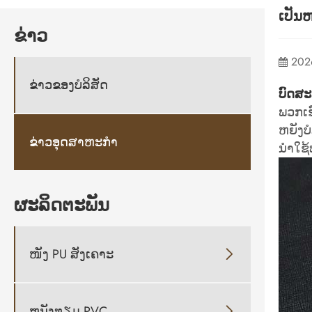
ເປັນຫ
ຂ່າວ
202
ຂ່າວຂອງບໍລິສັດ
ບົດສະຫ
ພວກເຮ
ຫຍັງບໍ
ຂ່າວອຸດສາຫະກໍາ
ນໍາໃຊ້
ຜະລິດຕະພັນ
ໜັງ PU ສັງເຄາະ

ຫນັງທຽມ PVC
