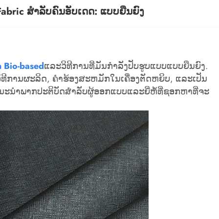
Fabric ສໍາລັບຄົນອັບເດດ: ແບບຍືນຍົງ
n Bio-based
ແລະວິທີການທີ່ມັນກໍາລັງປັບຮູບແບບແບບຍືນຍົງ.
ທີການຜະລິດ, ຄໍາຮ້ອງສະຫມັກໃນເຄື່ອງຕັດຫຍິບ, ແລະເປັນ
ນະນໍາພາກປະຕິບັດສໍາລັບຜູ້ອອກແບບແລະຍີ່ຫໍ້ທີ່ຊອກຫາທີ່ຈະ