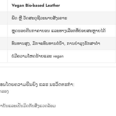
Vegan Bio-based Leather
ພືດ ຫຼື ວັດສະດຸຊີວະພາບສັງເຄາະ
ຫຼຸດຮອຍຕີນກາຄາບອນ ແລະທາງເລືອກທີ່ຍ່ອຍສະຫຼາຍໄດ້
ທົນທານສູງ, ມັກຈະທົນທານຕໍ່ນ້ໍາ, ການບໍາລຸງຮັກສາຕ່ໍາ
ບໍ່ມີຄວາມໂຫດຮ້າຍແລະ vegan
ຄື່ອນໂດຍຄວາມຍືນຍົງ ແລະ ນະວັດຕະກໍາ:
ົດລອງ
ຍາບັນແລະເປັນມິດກັບສິ່ງແວດລ້ອມ