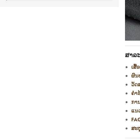
ສາລ
ເສື
ຜົນ
ວັດ
ຄໍາ
ການ
ແນວ
FAQ
ສະຫ