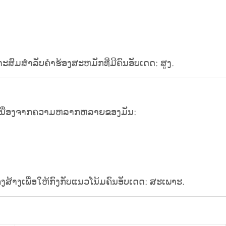
ສົມສໍາລັບຄໍາຮ້ອງສະຫມັກທີ່ມີຄົນອັບເດດ: ສູງ.
ດ: ເນື່ອງຈາກຄວາມຫລາກຫລາຍຂອງມັນ:
ສ້າງເພື່ອໃຫ້ກົງກັບແນວໂນ້ມຄົນອັບເດດ: ສະເພາະ.