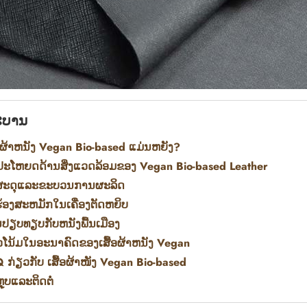
ະບານ
້ອຜ້າຫນັງ Vegan Bio-based ແມ່ນຫຍັງ?
ປະໂຫຍດດ້ານສິ່ງແວດລ້ອມຂອງ Vegan Bio-based Leather
ສະດຸແລະຂະບວນການຜະລິດ
ຮ້ອງສະຫມັກໃນເຄື່ອງຕັດຫຍິບ
ປຽບທຽບກັບຫນັງພື້ນເມືອງ
ໂນ້ມໃນອະນາຄົດຂອງເສື້ອຜ້າຫນັງ Vegan
 ກ່ຽວກັບ ເສື້ອຜ້າໜັງ Vegan Bio-based
ຼຸບແລະຕິດຕໍ່