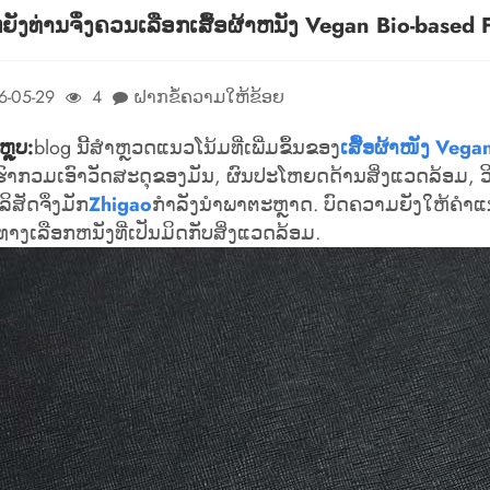
ຍັງທ່ານຈຶ່ງຄວນເລືອກເສື້ອຜ້າຫນັງ Vegan Bio-based 
6-05-29
4
ຝາກຂໍ້ຄວາມໃຫ້ຂ້ອຍ
ຼຸບ:
blog ນີ້ສໍາຫຼວດແນວໂນ້ມທີ່ເພີ່ມຂຶ້ນຂອງ
ເສື້ອຜ້າໜັງ Vega
ົາກວມເອົາວັດສະດຸຂອງມັນ, ຜົນປະໂຫຍດດ້ານສິ່ງແວດລ້ອມ, ວິ
ລິສັດຈຶ່ງມັກ
Zhigao
ກໍາລັງນໍາພາຕະຫຼາດ. ບົດຄວາມຍັງໃຫ້ຄໍາແ
ທາງເລືອກຫນັງທີ່ເປັນມິດກັບສິ່ງແວດລ້ອມ.