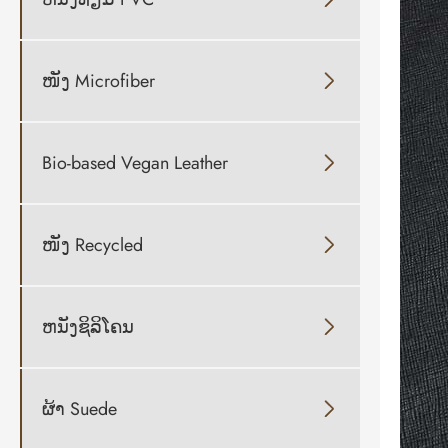
ໜັງ Microfiber

Bio-based Vegan Leather

ໜັງ Recycled

ຫນັງຊິລິໂຄນ

ຜ້າ Suede
