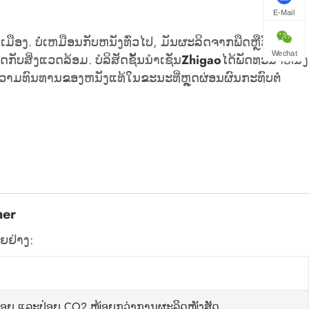
E-Mail
ມືອງ. ບໍ່ເຫມືອນກັບຫນັງທົ່ວໄປ, ມັນຜະລິດຈາກພືດຫຼືວັດສະດຸ
Wechat
ບສິ່ງແວດລ້ອມ. ບໍລິສັດຊັ້ນນໍາເຊັ່ນ
Zhigao
ໄດ້ພັດທະນາຫນັງ
ຄວາມທົນທານຂອງຫນັງແທ້ໃນຂະນະທີ່ຫຼຸດຜ່ອນຜົນກະທົບຕໍ່
her
າຍຢ່າງ:
ອຍ ແລະປ່ອຍ CO2 ໜ້ອຍກວ່າການຜະລິດໜັງສັດ.