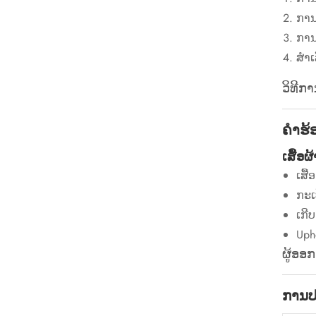
ການ
ການ
ສໍາ
ວິທີກ
ຄໍາຮ
ເສື້ອ
ເສື
ກະເ
ເກີ
Uph
ຜູ້ອອ
ການປ