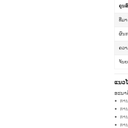
ຄຸນສ
ທີ່ມາ
ຜົນກ
ຄວາ
ຈັນຍ
ແນວໂ
ອະນາ
ການ
ການ
ການ
ການ