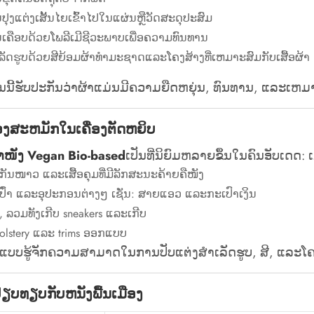
ປຸງແຕ່ງເສັ້ນໄຍເຂົ້າໄປໃນແຜ່ນຫຼືວັດສະດຸປະສົມ
ເຄືອບດ້ວຍໂພລີເມີຊີວະພາບເພື່ອຄວາມທົນທານ
ເລັດຮູບດ້ວຍສີຍ້ອມຜ້າທໍາມະຊາດແລະໂຄງສ້າງທີ່ເຫມາະສົມກັບເສື້ອຜ້າ
ານນີ້ຮັບປະກັນວ່າຜ້າແມ່ນມີຄວາມຍືດຫຍຸ່ນ, ທົນທານ, ແລະເຫມາະ
້ອງສະຫມັກໃນເຄື່ອງຕັດຫຍິບ
ຜ້າໜັງ Vegan Bio-based
ເປັນທີ່ນິຍົມຫລາຍຂຶ້ນໃນຄົນອັບເດ
້ອກັນໜາວ ແລະເສື້ອຄຸມທີ່ມີລັກສະນະຄ້າຍຄືໜັງ
ປົ໋າ ແລະອຸປະກອນຕ່າງໆ ເຊັ່ນ: ສາຍແອວ ແລະກະເປົາເງິນ
ບ, ລວມທັງເກີບ sneakers ແລະເກີບ
olstery ແລະ trims ອອກ​ແບບ​
ກແບບຮູ້ຈັກຄວາມສາມາດໃນການປັບແຕ່ງສໍາເລັດຮູບ, ສີ, ແລະໂຄງ
ຽບທຽບກັບຫນັງພື້ນເມືອງ