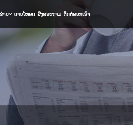
ຂ່າວ
ດາວໂຫລດ
ສົ່ງສອບຖາມ
ຕິດຕໍ່ພວກເຮົາ