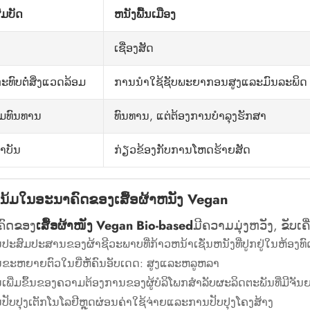
ົມບັດ
ຫນັງພື້ນເມືອງ
ເຊື່ອງສັດ
ການນໍາໃຊ້ຊັບພະຍາກອນສູງແລະມົນລະພິດ
ະທົບຕໍ່ສິ່ງແວດລ້ອມ
ທົນທານ, ແຕ່ຕ້ອງການບໍາລຸງຮັກສາ
ມທົນທານ
ກ່ຽວຂ້ອງກັບການໂຫດຮ້າຍສັດ
າບັນ
ນ້ມໃນອະນາຄົດຂອງເສື້ອຜ້າຫນັງ Vegan
ຄົດຂອງ
ເສື້ອຜ້າໜັງ Vegan Bio-based
ມີຄວາມມຸ່ງຫວັງ, ຂັບເ
ປະສົມປະສານຂອງຜ້າຊີວະພາບທີ່ກ້າວຫນ້າເຊັ່ນຫນັງທີ່ປູກຢູ່ໃນຫ້ອງທ
ຂະຫຍາຍຕົວໃນຍີ່ຫໍ້ຄົນອັບເດດ: ສູງແລະຫລູຫລາ
ເພີ່ມຂຶ້ນຂອງຄວາມຕ້ອງການຂອງຜູ້ບໍລິໂພກສໍາລັບຜະລິດຕະພັນທີ່ມີຈັນ
ປັບປຸງເຕັກໂນໂລຢີຫຼຸດຜ່ອນຄ່າໃຊ້ຈ່າຍແລະການປັບປຸງໂຄງສ້າງ