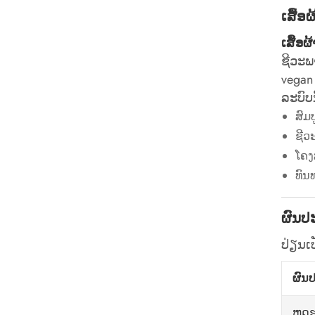
ເສື້ອ
ເສື້ອ
ຊີວະພ
vegan
ລະບົບ
ສົມ
ຊີວ
ໂຄງສ
ທົນ
ຜົນປ
ປ່ຽນເ
ຜົນ
ຫຼຸ