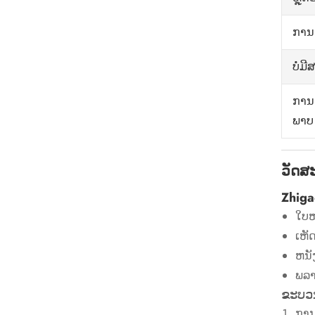
ການອ
ບໍ່ມີ
ການ
ພາບ
ວັດສ
Zhig
ໃບໝ
ເຫັ
ຫນັ
ພລາ
ຂະບວ
ການ