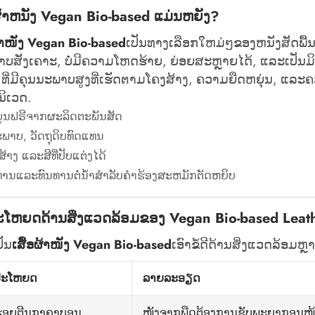
ຜ້າຫນັງ Vegan Bio-based ແມ່ນຫຍັງ?
ຜ້າໜັງ Vegan Bio-based
ເປັນທາງເລືອກໃຫມ່ໆຂອງຫນັງສັດພື້ນເ
າບສັງເຄາະ, ບໍ່ມີຄວາມໂຫດຮ້າຍ, ຍ່ອຍສະຫຼາຍໄດ້, ແລະເປັນມິດກັ
 ທີ່ມີຄຸນນະພາບສູງທີ່ເຮັດຕາມໂຄງສ້າງ, ຄວາມຍືດຫຍຸ່ນ, ແລະ
ນິເວດ.
ບູນຟຣີຈາກຜະລິດຕະພັນສັດ
ະພາບ, ວັດຖຸດິບທົດແທນ
້າງ ແລະສີທີ່ປັບແຕ່ງໄດ້
ທານແລະທົນທານຕໍ່ນ້ໍາສໍາລັບຄໍາຮ້ອງສະຫມັກຕັດຫຍິບ
ະໂຫຍດດ້ານສິ່ງແວດລ້ອມຂອງ Vegan Bio-based Leat
ປັນ
ເສື້ອຜ້າໜັງ Vegan Bio-based
ເອົາຂໍ້ດີດ້ານສິ່ງແວດລ້ອມຫຼ
ປະໂຫຍດ
ລາຍລະອຽດ
ໜັງຈາກພືດຕ້ອງການຊັບພະຍາກອນໜ້
ດຮອຍຕີນກາຄາບອນ