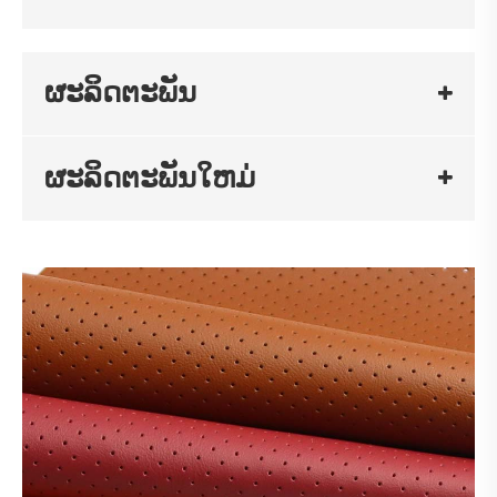
ຜະລິດຕະພັນ
ຜະລິດຕະພັນໃຫມ່