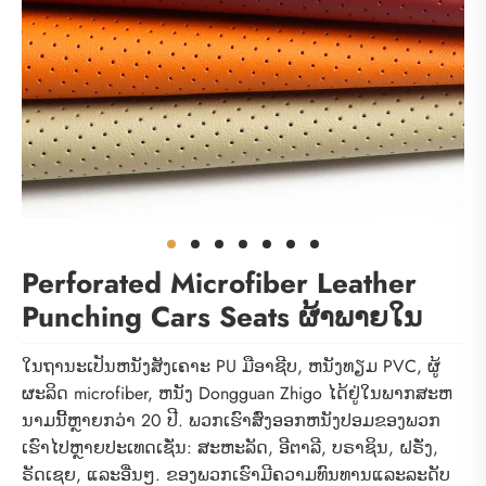
Perforated Microfiber Leather
Punching Cars Seats ຜ້າພາຍໃນ
ໃນຖານະເປັນຫນັງສັງເຄາະ PU ມືອາຊີບ, ຫນັງທຽມ PVC, ຜູ້
ຜະລິດ microfiber, ຫນັງ Dongguan Zhigo ໄດ້ຢູ່ໃນພາກສະຫ
ນາມນີ້ຫຼາຍກວ່າ 20 ປີ. ພວກເຮົາສົ່ງອອກຫນັງປອມຂອງພວກ
ເຮົາໄປຫຼາຍປະເທດເຊັ່ນ: ສະຫະລັດ, ອີຕາລີ, ບຣາຊິນ, ຝຣັ່ງ,
ຣັດເຊຍ, ແລະອື່ນໆ. ຂອງພວກເຮົາມີຄວາມທົນທານແລະລະດັບ