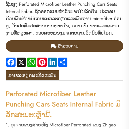
ຊັ້ນສູງ Perforated Microfiber Leather Punching Cars Seats
Internal Fabric ຖືກອອກແບບສໍາລັບພາຍໃນລົດຍົນ. ປະກອບ
ດ້ວຍພື້ນຜິວທີ່ມີຮອຍແຕກລະອຽດແລະພື້ນຖານ microfiber ອ່ອນ
ໆ, ມັນປະສົມປະສານການຫາຍໃຈ, ຄວາມທົນທານແລະຄວາມ
ງາມທີ່ຫລູຫລາ, ຕອບສະຫນອງມາດຕະຖານລົດຍົນທົ່ວໂລກ.
ສົ່ງສອບຖາມ
Facebook
X
WhatsApp
Pinterest
LinkedIn
Share
ລາຍ​ລະ​ອຽດ​ຜະ​ລິດ​ຕະ​ພັນ
Perforated Microfiber Leather
Punching Cars Seats Internal Fabric ມີ
ລັກສະນະເຫຼົ່ານີ້.
1. ຮູເຈາະຂອງສາຍໜັງ Microfiber Perforated ຂອງ Zhigao