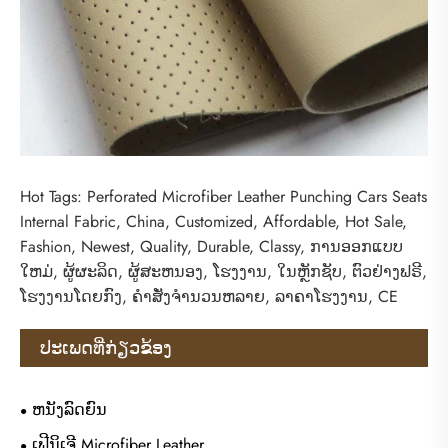
Hot Tags: Perforated Microfiber Leather Punching Cars Seats
Internal Fabric, China, Customized, Affordable, Hot Sale,
Fashion, Newest, Quality, Durable, Classy, ​​ການອອກແບບ
ໃຫມ່, ຜູ້ຜະລິດ, ຜູ້ສະຫນອງ, ໂຮງງານ, ໃນຫຼັກຊັບ, ຕົວຢ່າງຟຣີ,
ໂຮງງານໂດຍກົງ, ຄໍາສັ່ງຈໍານວນຫລາຍ, ລາຄາໂຮງງານ, CE
ປະເພດທີ່ກ່ຽວຂ້ອງ
ຫນັງລົດຍົນ
ເຟີນິເຈີ Microfiber Leather