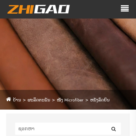
ບ້ານ
ຜະລິດຕະພັນ
ໜັງ Microfiber
ຫນັງລົດຍົນ