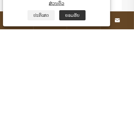
ສ່ວນຕົວ
ປະຕິເສດ
ຍອມຮັບ




ກ່ຽວກັບພວກເຮົາ
ຜະລິດຕະພັນ
ຕິດ​ຕໍ່​ພວກ​ເຮົາ
ຕິດ​ຕາມ​ພວກ​ເຮົາ