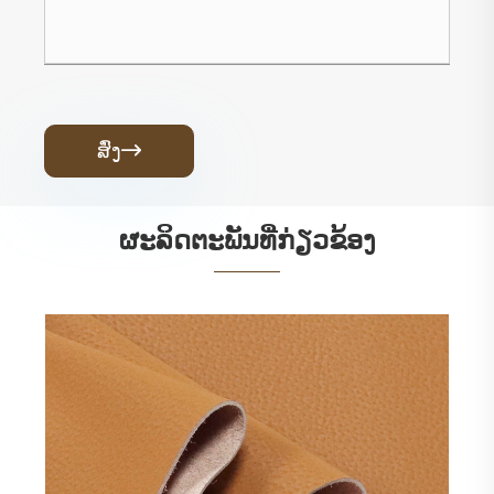
ສົ່ງ

ຜະ​ລິດ​ຕະ​ພັນ​ທີ່​ກ່ຽວ​ຂ້ອງ
ຫນັງສໍາລັບບ່ອນນັ່ງໃນລົດ ແລະຫນັງ microfiber
ສໍາລັບພາຍໃນລົດຍົນ
ເບິ່ງເພີ່ມເຕີມ >>