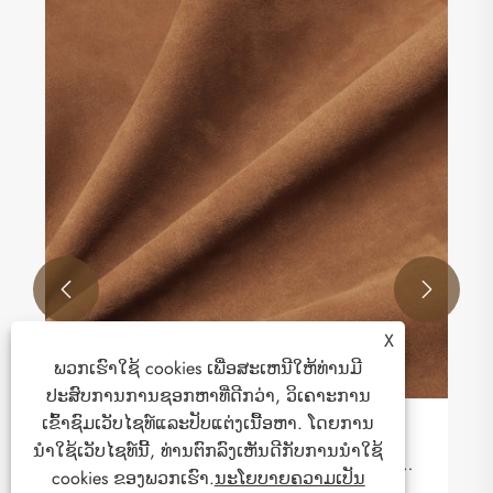
ເປັນຫຍັງຫນັງ Upholstery ລົດຍົນຈາກ ZHIGAO
ຖືວ່າເປັນທາງເລືອກທີ່ດີທີ່ສຸດສໍາລັບການຕົກແຕ່ງ
ພາຍໃນລົດ
ເບິ່ງເພີ່ມເຕີມ >>


X
ພວກເຮົາໃຊ້ cookies ເພື່ອສະເຫນີໃຫ້ທ່ານມີ
ປະສົບການການຊອກຫາທີ່ດີກວ່າ, ວິເຄາະການ
ເຂົ້າຊົມເວັບໄຊທ໌ແລະປັບແຕ່ງເນື້ອຫາ. ໂດຍການ
ນໍາໃຊ້ເວັບໄຊທ໌ນີ້, ທ່ານຕົກລົງເຫັນດີກັບການນໍາໃຊ້
cookies ຂອງພວກເຮົາ.
ນະໂຍບາຍຄວາມເປັນ