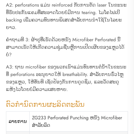
A2: perforations ແມ່ນ reinforced ກັບການຕັດ laser ໃນຂະນະ
ທີ່ຮັບປະກັນແຄມທີ່ສະອາດໂດຍບໍ່ມີການ tearing. ໄມໂຄໄຟເບີ
backing ເພີ່ມຄວາມທົນທານພິເສດສໍາລັບການນໍາໃຊ້ໃນໄລຍະ
ຍາວ.
ຄໍາຖາມທີ 3: ຜ້າປູທີ່ເຮັດດ້ວຍຫນັງ Microfiber Perforated ນີ້
ສາມາດເຮັດໃຫ້ເກີດຄວາມຊຸ່ມຊື່ນຫຼືການເປີດເຜີຍຂອງແຫຼວໄດ້
ບໍ?
A3: ຖານ microfiber ຂອງພວກເຮົາແມ່ນທົນທານຕໍ່ນ້ໍາໃນຂະນະ
ທີ່ perforations ອະນຸຍາດໃຫ້ breathability. ສໍາລັບການຮົ່ວໄຫຼ
ຂອງແຫຼວ, ໃຫ້ທັນທີ ເຊັດປ້ອງກັນການດູດຊຶມ, ແລະວັດສະດຸ
ແຫ້ງໄວໂດຍບໍ່ມີຄວາມເສຍຫາຍ.
ຕົວກໍານົດການຜະລິດຕະພັນ
ZG233 Perforated Punching ຫນັງ Microfiber
ລາຍການ
ສໍາລັບລົດ