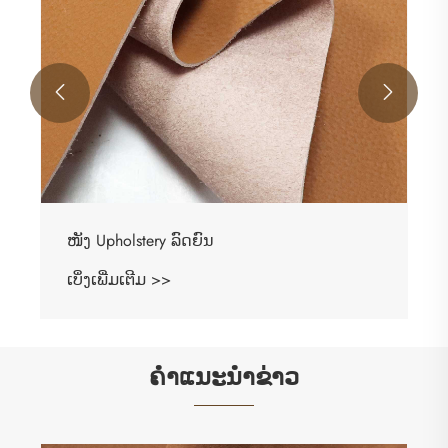


ຄໍາແນະນໍາຂ່າວ