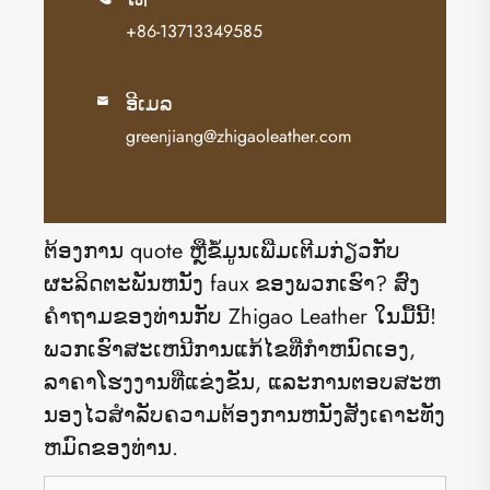
+86-13713349585
ອີເມລ

greenjiang@zhigaoleather.com
ຕ້ອງການ quote ຫຼືຂໍ້ມູນເພີ່ມເຕີມກ່ຽວກັບ
ຜະລິດຕະພັນຫນັງ faux ຂອງພວກເຮົາ? ສົ່ງ​
ຄໍາ​ຖາມ​ຂອງ​ທ່ານ​ກັບ Zhigao Leather ໃນ​ມື້​ນີ້​!
ພວກເຮົາສະເຫນີການແກ້ໄຂທີ່ກໍາຫນົດເອງ,
ລາຄາໂຮງງານທີ່ແຂ່ງຂັນ, ແລະການຕອບສະຫ
ນອງໄວສໍາລັບຄວາມຕ້ອງການຫນັງສັງເຄາະທັງ
ຫມົດຂອງທ່ານ.