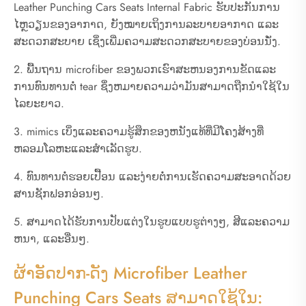
Leather Punching Cars Seats Internal Fabric ຮັບປະກັນການ
ໄຫຼວຽນຂອງອາກາດ, ຍັງໝາຍເຖິງການລະບາຍອາກາດ ແລະ
ສະດວກສະບາຍ ເຊິ່ງເພີ່ມຄວາມສະດວກສະບາຍຂອງບ່ອນນັ່ງ.
2. ພື້ນຖານ microfiber ຂອງພວກເຮົາສະຫນອງການຂັດແລະ
ການທົນທານຕໍ່ tear ຊຶ່ງຫມາຍຄວາມວ່າມັນສາມາດຖືກນໍາໃຊ້ໃນ
ໄລຍະຍາວ.
3. mimics ເບິ່ງແລະຄວາມຮູ້ສຶກຂອງຫນັງແທ້ທີ່ມີໂຄງສ້າງທີ່
ຫລອມໂລຫະແລະສໍາເລັດຮູບ.
4. ທົນທານຕໍ່ຮອຍເປື້ອນ ແລະງ່າຍຕໍ່ການເຮັດຄວາມສະອາດດ້ວຍ
ສານຊັກຟອກອ່ອນໆ.
5. ສາມາດໄດ້ຮັບການປັບແຕ່ງໃນຮູບແບບຮູຕ່າງໆ, ສີແລະຄວາມ
ຫນາ, ແລະອື່ນໆ.
ຜ້າອັດປາກ-ດັງ Microfiber Leather
Punching Cars Seats ສາມາດໃຊ້ໃນ: