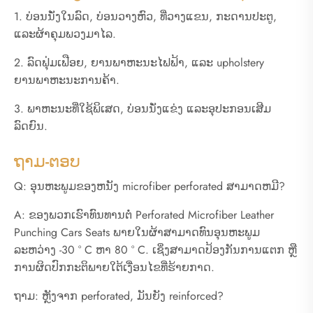
1. ບ່ອນນັ່ງໃນລົດ, ບ່ອນວາງຫົວ, ທີ່ວາງແຂນ, ກະດານປະຕູ,
ແລະຜ້າຄຸມພວງມາໄລ.
2. ລົດຟຸ່ມເຟືອຍ, ຍານພາຫະນະໄຟຟ້າ, ແລະ upholstery
ຍານພາຫະນະການຄ້າ.
3. ພາຫະນະທີ່ໃຊ້ພິເສດ, ບ່ອນນັ່ງແຂ່ງ ແລະອຸປະກອນເສີມ
ລົດຍົນ.
ຖາມ-ຕອບ
Q: ອຸນຫະພູມຂອງຫນັງ microfiber perforated ສາມາດຫມີ?
A: ຂອງພວກເຮົາທົນທານຕໍ່ Perforated Microfiber Leather
Punching Cars Seats ພາຍໃນຜ້າສາມາດທົນອຸນຫະພູມ
ລະຫວ່າງ -30 ° C ຫາ 80 ° C. ເຊິ່ງສາມາດປ້ອງກັນການແຕກ ຫຼື
ການຜິດປົກກະຕິພາຍໃຕ້ເງື່ອນໄຂທີ່ຮ້າຍກາດ.
ຖາມ: ຫຼັງຈາກ perforated, ມັນຍັງ reinforced?