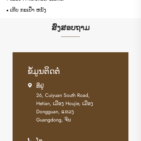
ເກີບ ກະເປົ໋າ ຫນັງ
ສົ່ງສອບຖາມ
ຂໍ້​ມູນ​ຕິດ​ຕໍ່
ທີ່ຢູ່

26, Cuiyuan South Road,
Hetian, ເມືອງ Houjie, ເມືອງ
Dongguan, ແຂວງ
Guangdong, ຈີນ
ໂທ
