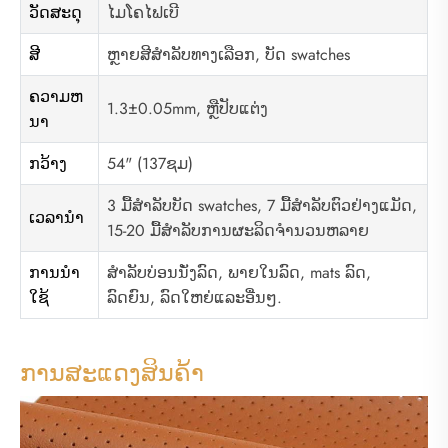
ວັດສະດຸ
ໄມໂຄໄຟເບີ
ສີ
ຫຼາຍສີສໍາລັບທາງເລືອກ, ບັດ swatches
ຄວາມຫ
1.3±0.05mm, ຫຼືປັບແຕ່ງ
ນາ
ກວ້າງ
54" (137ຊມ)
3 ມື້ສໍາລັບບັດ swatches, 7 ມື້ສໍາລັບຕົວຢ່າງແມັດ,
ເວລານໍາ
15-20 ມື້ສໍາລັບການຜະລິດຈໍານວນຫລາຍ
ການນໍາ
ສໍາລັບບ່ອນນັ່ງລົດ, ພາຍໃນລົດ, mats ລົດ,
ໃຊ້
ລົດຍົນ, ລົດໃຫຍ່ແລະອື່ນໆ.
ການສະແດງສິນຄ້າ